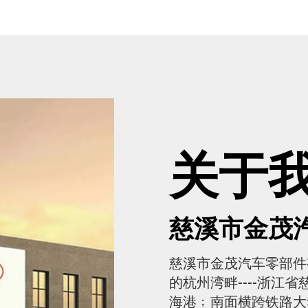
关于
慈溪市金茂
慈溪市金茂汽车零部件
的杭州湾畔----浙江
海港﹔南面横跨铁路大